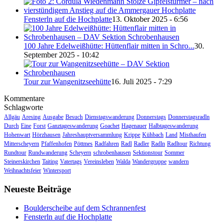
Fensterln auf die Hochplatte
13. Oktober 2025 - 6:56
100 Jahre Edelweißhütte: Hüttenflair mitten in Schro...
30.
September 2025 - 10:42
Tour zur Wangenitzseehütte
16. Juli 2025 - 7:29
Kommentare
Schlagworte
Allgäu
Aresing
Ausgabe
Besuch
Dienstagswanderung
Donnerstags
Donnerstagsradln
Durch
Eine
Forst
Ganztageswanderung
Goachet
Hagenauer
Halbtageswanderung
Hohenwart
Hörzhausen
Jahreshauptversammlung
Krippe
Kühbach
Land
Misthaufen
Mitterscheyern
Pfaffenhofen
Pöttmes
Radfahren
Radl
Radler
Radln
Radltour
Richtung
Rundtour
Rundwanderung
Scheyern
schrobenhausen
Sektionstour
Sommer
Steinerskirchen
Taiting
Vatertags
Vereinsleben
Walda
Wandergruppe
wandern
Weihnachtsfeier
Wintersport
Neueste Beiträge
Boulderscheibe auf dem Schrannenfest
Fensterln auf die Hochplatte