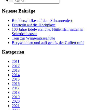
Neueste Beiträge
Boulderscheibe auf dem Schrannenfest
Fensterln auf die Hochplatte
100 Jahre Edelweißhütte: Hüttenflair mitten in
Schrobenhausen
Tour zur Wangenitzseehütte
Bergschuh an und aufi geht’s, der Guffert ruft!
Kategorien
2011
2012
2013
2014
2015
2016
2017
2018
2019
2020
2021