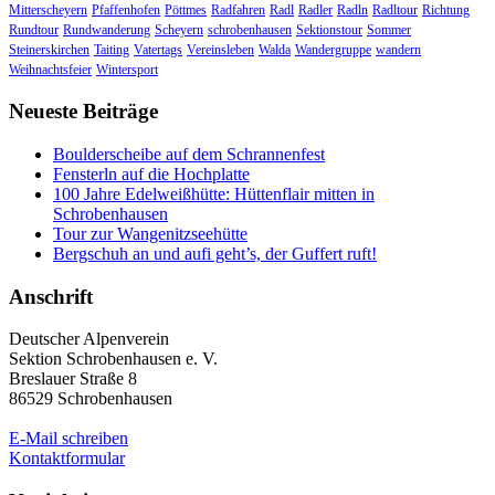
Mitterscheyern
Pfaffenhofen
Pöttmes
Radfahren
Radl
Radler
Radln
Radltour
Richtung
Rundtour
Rundwanderung
Scheyern
schrobenhausen
Sektionstour
Sommer
Steinerskirchen
Taiting
Vatertags
Vereinsleben
Walda
Wandergruppe
wandern
Weihnachtsfeier
Wintersport
Neueste Beiträge
Boulderscheibe auf dem Schrannenfest
Fensterln auf die Hochplatte
100 Jahre Edelweißhütte: Hüttenflair mitten in
Schrobenhausen
Tour zur Wangenitzseehütte
Bergschuh an und aufi geht’s, der Guffert ruft!
Anschrift
Deutscher Alpenverein
Sektion Schrobenhausen e. V.
Breslauer Straße 8
86529 Schrobenhausen
E-Mail schreiben
Kontaktformular