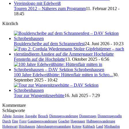
Touren 2012 – Näheres zum Programm
11. Februar 2012 -
18:45
Kürzlich
Boulderscheibe auf dem Schrannenfest
24. Juni 2026 - 10:23
Fensterln auf die Hochplatte
13. Oktober 2025 - 6:56
100 Jahre Edelweißhütte: Hüttenflair mitten in Schro...
30.
September 2025 - 10:42
Tour zur Wangenitzseehütte
16. Juli 2025 - 7:29
Kommentare
Schlagworte
Allgäu
Aresing
Ausgabe
Besuch
Dienstagswanderung
Donnerstags
Donnerstagsradln
Durch
Eine
Forst
Ganztageswanderung
Goachet
Hagenauer
Halbtageswanderung
Hohenwart
Hörzhausen
Jahreshauptversammlung
Krippe
Kühbach
Land
Misthaufen