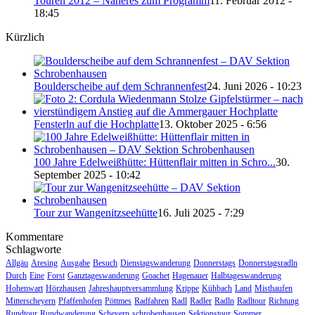
Touren 2012 – Näheres zum Programm
11. Februar 2012 -
18:45
Kürzlich
Boulderscheibe auf dem Schrannenfest
24. Juni 2026 - 10:23
Fensterln auf die Hochplatte
13. Oktober 2025 - 6:56
100 Jahre Edelweißhütte: Hüttenflair mitten in Schro...
30.
September 2025 - 10:42
Tour zur Wangenitzseehütte
16. Juli 2025 - 7:29
Kommentare
Schlagworte
Allgäu
Aresing
Ausgabe
Besuch
Dienstagswanderung
Donnerstags
Donnerstagsradln
Durch
Eine
Forst
Ganztageswanderung
Goachet
Hagenauer
Halbtageswanderung
Hohenwart
Hörzhausen
Jahreshauptversammlung
Krippe
Kühbach
Land
Misthaufen
Mitterscheyern
Pfaffenhofen
Pöttmes
Radfahren
Radl
Radler
Radln
Radltour
Richtung
Rundtour
Rundwanderung
Scheyern
schrobenhausen
Sektionstour
Sommer