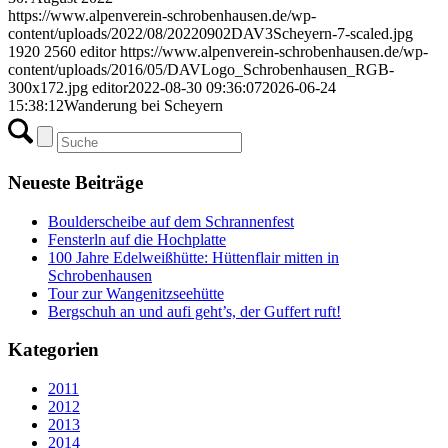
https://www.alpenverein-schrobenhausen.de/wp-
content/uploads/2022/08/20220902DAV3Scheyern-7-scaled.jpg
1920
2560
editor
https://www.alpenverein-schrobenhausen.de/wp-
content/uploads/2016/05/DAVLogo_Schrobenhausen_RGB-
300x172.jpg
editor
2022-08-30 09:36:07
2026-06-24
15:38:12
Wanderung bei Scheyern
Neueste Beiträge
Boulderscheibe auf dem Schrannenfest
Fensterln auf die Hochplatte
100 Jahre Edelweißhütte: Hüttenflair mitten in
Schrobenhausen
Tour zur Wangenitzseehütte
Bergschuh an und aufi geht’s, der Guffert ruft!
Kategorien
2011
2012
2013
2014