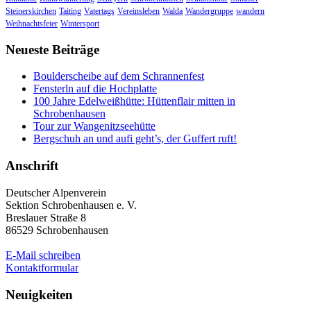
Steinerskirchen
Taiting
Vatertags
Vereinsleben
Walda
Wandergruppe
wandern
Weihnachtsfeier
Wintersport
Neueste Beiträge
Boulderscheibe auf dem Schrannenfest
Fensterln auf die Hochplatte
100 Jahre Edelweißhütte: Hüttenflair mitten in
Schrobenhausen
Tour zur Wangenitzseehütte
Bergschuh an und aufi geht’s, der Guffert ruft!
Anschrift
Deutscher Alpenverein
Sektion Schrobenhausen e. V.
Breslauer Straße 8
86529 Schrobenhausen
E-Mail schreiben
Kontaktformular
Neuigkeiten