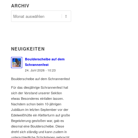
ARCHIV
NEUIGKEITEN
Boulderscheibe auf dem
Schrannenfest
24. Juni 2026 - 10:23
Boulderscheibe auf dem Schrannenfest
Für das diesjährige Schrannenfest hat
sich der Vorstand unserer Sektion
etwas Besonderes einfallen lassen.
Nachdem schon beim 10-jährigen
Jubiläum im letzten September vor der
Edelweißhütte ein Kletterturm auf große
Begeisterung gestoßen war, gab es
diesmal eine Boulderscheibe. Diese
dreht sich ständig und kann zudem in
unterschiedliche Schräglagen gebracht