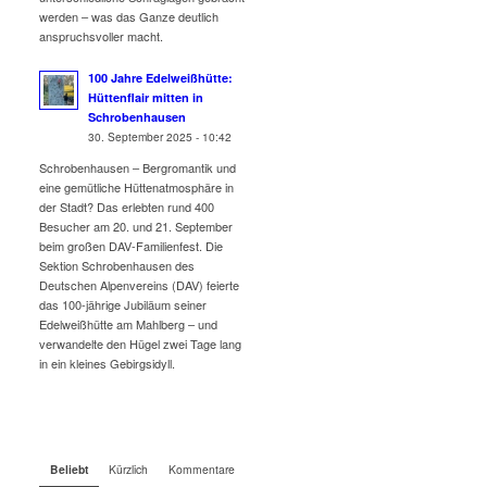
werden – was das Ganze deutlich
anspruchsvoller macht.
100 Jahre Edelweißhütte:
Hüttenflair mitten in
Schrobenhausen
30. September 2025 - 10:42
Schrobenhausen – Bergromantik und
eine gemütliche Hüttenatmosphäre in
der Stadt? Das erlebten rund 400
Besucher am 20. und 21. September
beim großen DAV-Familienfest. Die
Sektion Schrobenhausen des
Deutschen Alpenvereins (DAV) feierte
das 100-jährige Jubiläum seiner
Edelweißhütte am Mahlberg – und
verwandelte den Hügel zwei Tage lang
in ein kleines Gebirgsidyll.
Beliebt
Kürzlich
Kommentare