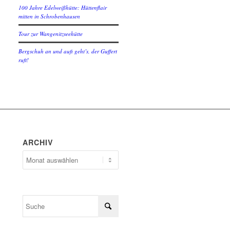
100 Jahre Edelweißhütte: Hüttenflair
mitten in Schrobenhausen
Tour zur Wangenitzseehütte
Bergschuh an und aufi geht’s, der Guffert
ruft!
ARCHIV