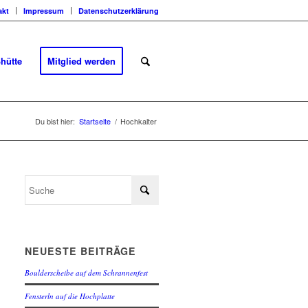
akt
Impressum
Datenschutzerklärung
hütte
Mitglied werden
Du bist hier:
Startseite
/
Hochkalter
NEUESTE BEITRÄGE
Boulderscheibe auf dem Schrannenfest
Fensterln auf die Hochplatte