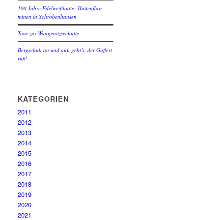
100 Jahre Edelweißhütte: Hüttenflair
mitten in Schrobenhausen
Tour zur Wangenitzseehütte
Bergschuh an und aufi geht’s, der Guffert
ruft!
KATEGORIEN
2011
2012
2013
2014
2015
2016
2017
2018
2019
2020
2021