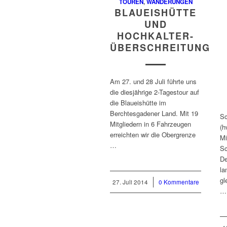
TOUREN
,
WANDERUNGEN
BLAUEISHÜTTE
UND
HOCHKALTER-
ÜBERSCHREITUNG
Am 27. und 28 Juli führte uns
die diesjährige 2-Tagestour auf
die Blaueishütte im
Berchtesgadener Land. Mit 19
Sc
Mitgliedern in 6 Fahrzeugen
(h
erreichten wir die Obergrenze
Mi
…
Sc
De
la
gl
27. Juli 2014
/
0 Kommentare
…