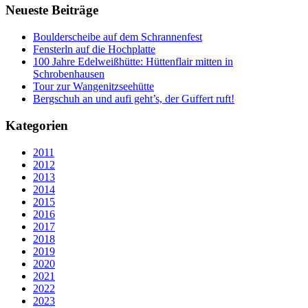
Neueste Beiträge
Boulderscheibe auf dem Schrannenfest
Fensterln auf die Hochplatte
100 Jahre Edelweißhütte: Hüttenflair mitten in
Schrobenhausen
Tour zur Wangenitzseehütte
Bergschuh an und aufi geht’s, der Guffert ruft!
Kategorien
2011
2012
2013
2014
2015
2016
2017
2018
2019
2020
2021
2022
2023