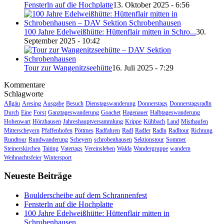
Fensterln auf die Hochplatte
13. Oktober 2025 - 6:56
100 Jahre Edelweißhütte: Hüttenflair mitten in Schro...
30.
September 2025 - 10:42
Tour zur Wangenitzseehütte
16. Juli 2025 - 7:29
Kommentare
Schlagworte
Allgäu
Aresing
Ausgabe
Besuch
Dienstagswanderung
Donnerstags
Donnerstagsradln
Durch
Eine
Forst
Ganztageswanderung
Goachet
Hagenauer
Halbtageswanderung
Hohenwart
Hörzhausen
Jahreshauptversammlung
Krippe
Kühbach
Land
Misthaufen
Mitterscheyern
Pfaffenhofen
Pöttmes
Radfahren
Radl
Radler
Radln
Radltour
Richtung
Rundtour
Rundwanderung
Scheyern
schrobenhausen
Sektionstour
Sommer
Steinerskirchen
Taiting
Vatertags
Vereinsleben
Walda
Wandergruppe
wandern
Weihnachtsfeier
Wintersport
Neueste Beiträge
Boulderscheibe auf dem Schrannenfest
Fensterln auf die Hochplatte
100 Jahre Edelweißhütte: Hüttenflair mitten in
Schrobenhausen