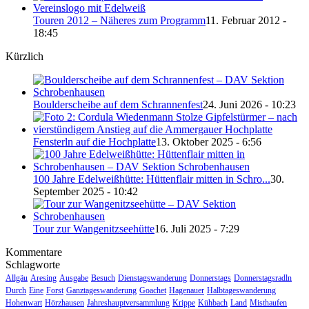
Touren 2012 – Näheres zum Programm
11. Februar 2012 -
18:45
Kürzlich
Boulderscheibe auf dem Schrannenfest
24. Juni 2026 - 10:23
Fensterln auf die Hochplatte
13. Oktober 2025 - 6:56
100 Jahre Edelweißhütte: Hüttenflair mitten in Schro...
30.
September 2025 - 10:42
Tour zur Wangenitzseehütte
16. Juli 2025 - 7:29
Kommentare
Schlagworte
Allgäu
Aresing
Ausgabe
Besuch
Dienstagswanderung
Donnerstags
Donnerstagsradln
Durch
Eine
Forst
Ganztageswanderung
Goachet
Hagenauer
Halbtageswanderung
Hohenwart
Hörzhausen
Jahreshauptversammlung
Krippe
Kühbach
Land
Misthaufen