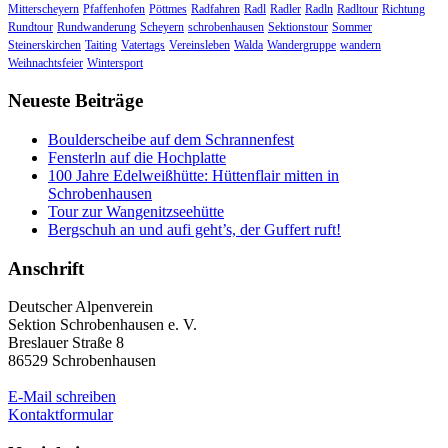
Mitterscheyern
Pfaffenhofen
Pöttmes
Radfahren
Radl
Radler
Radln
Radltour
Richtung
Rundtour
Rundwanderung
Scheyern
schrobenhausen
Sektionstour
Sommer
Steinerskirchen
Taiting
Vatertags
Vereinsleben
Walda
Wandergruppe
wandern
Weihnachtsfeier
Wintersport
Neueste Beiträge
Boulderscheibe auf dem Schrannenfest
Fensterln auf die Hochplatte
100 Jahre Edelweißhütte: Hüttenflair mitten in
Schrobenhausen
Tour zur Wangenitzseehütte
Bergschuh an und aufi geht’s, der Guffert ruft!
Anschrift
Deutscher Alpenverein
Sektion Schrobenhausen e. V.
Breslauer Straße 8
86529 Schrobenhausen
E-Mail schreiben
Kontaktformular