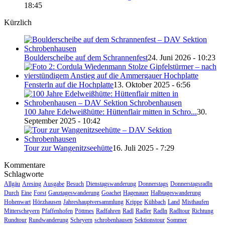
18:45
Kürzlich
Boulderscheibe auf dem Schrannenfest
24. Juni 2026 - 10:23
Fensterln auf die Hochplatte
13. Oktober 2025 - 6:56
100 Jahre Edelweißhütte: Hüttenflair mitten in Schro...
30.
September 2025 - 10:42
Tour zur Wangenitzseehütte
16. Juli 2025 - 7:29
Kommentare
Schlagworte
Allgäu
Aresing
Ausgabe
Besuch
Dienstagswanderung
Donnerstags
Donnerstagsradln
Durch
Eine
Forst
Ganztageswanderung
Goachet
Hagenauer
Halbtageswanderung
Hohenwart
Hörzhausen
Jahreshauptversammlung
Krippe
Kühbach
Land
Misthaufen
Mitterscheyern
Pfaffenhofen
Pöttmes
Radfahren
Radl
Radler
Radln
Radltour
Richtung
Rundtour
Rundwanderung
Scheyern
schrobenhausen
Sektionstour
Sommer