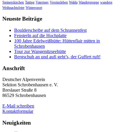
Steinerskirchen
Taiting
Vatertags
Vereinsleben
Walda
Wandergruppe
wandern
Weihnachtsfeier
Wintersport
Neueste Beiträge
Boulderscheibe auf dem Schrannenfest
Fensterln auf die Hochplatte
100 Jahre Edelweißhütte: Hüttenflair mitten in
Schrobenhausen
Tour zur Wangenitzseehütte
Bergschuh an und aufi geht’s, der Guffert ruft!
Anschrift
Deutscher Alpenverein
Sektion Schrobenhausen e. V.
Breslauer Straße 8
86529 Schrobenhausen
E-Mail schreiben
Kontaktformular
Neuigkeiten