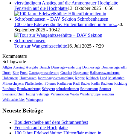
Fensterln auf die Hochplatte
13. Oktober 2025 - 6:56
100 Jahre Edelweißhütte: Hüttenflair mitten in Schro...
30.
September 2025 - 10:42
Tour zur Wangenitzseehütte
16. Juli 2025 - 7:29
Kommentare
Schlagworte
Allgäu
Aresing
Ausgabe
Besuch
Dienstagswanderung
Donnerstags
Donnerstagsradln
Durch
Eine
Forst
Ganztageswanderung
Goachet
Hagenauer
Halbtageswanderung
Hohenwart
Hörzhausen
Jahreshauptversammlung
Krippe
Kühbach
Land
Misthaufen
Mitterscheyern
Pfaffenhofen
Pöttmes
Radfahren
Radl
Radler
Radln
Radltour
Richtung
Rundtour
Rundwanderung
Scheyern
schrobenhausen
Sektionstour
Sommer
Steinerskirchen
Taiting
Vatertags
Vereinsleben
Walda
Wandergruppe
wandern
Weihnachtsfeier
Wintersport
Neueste Beiträge
Boulderscheibe auf dem Schrannenfest
Fensterln auf die Hochplatte
100 Jahre Edelweißhütte: Hüttenflair mitten in