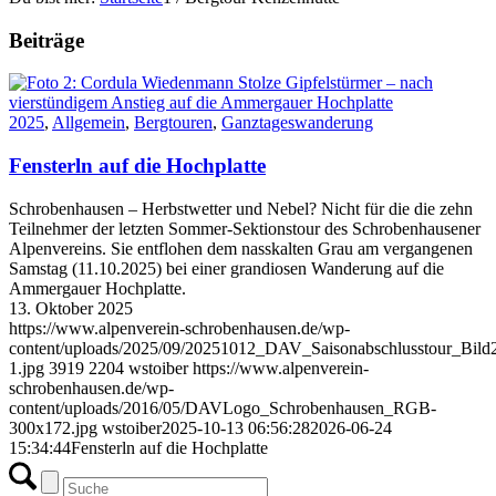
Beiträge
2025
,
Allgemein
,
Bergtouren
,
Ganztageswanderung
Fensterln auf die Hochplatte
Schrobenhausen – Herbstwetter und Nebel? Nicht für die die zehn
Teilnehmer der letzten Sommer-Sektionstour des Schrobenhausener
Alpenvereins. Sie entflohen dem nasskalten Grau am vergangenen
Samstag (11.10.2025) bei einer grandiosen Wanderung auf die
Ammergauer Hochplatte.
13. Oktober 2025
https://www.alpenverein-schrobenhausen.de/wp-
content/uploads/2025/09/20251012_DAV_Saisonabschlusstour_Bild
1.jpg
3919
2204
wstoiber
https://www.alpenverein-
schrobenhausen.de/wp-
content/uploads/2016/05/DAVLogo_Schrobenhausen_RGB-
300x172.jpg
wstoiber
2025-10-13 06:56:28
2026-06-24
15:34:44
Fensterln auf die Hochplatte