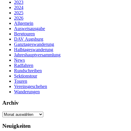
2023
2024
2025
2026
Allgemein
Ausweisausgabe
Bergtouren
DAV Augsburg
Ganztageswanderung
Halbtageswanderung
Jahreshauptversammlung
News
Radfahren
Rundschreiben
Sektionstour
Touren
Vereinsgeschehen
Wanderungen
Archiv
Archiv
Neuigkeiten