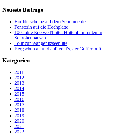
Neueste Beiträge
Boulderscheibe auf dem Schrannenfest
Fensterln auf die Hochplatte
100 Jahre Edelweißhütte: Hüttenflair mitten in
Schrobenhausen
Tour zur Wangenitzseehütte
Bergschuh an und aufi geht’s, der Guffert ruft!
Kategorien
2011
2012
2013
2014
2015
2016
2017
2018
2019
2020
2021
2022