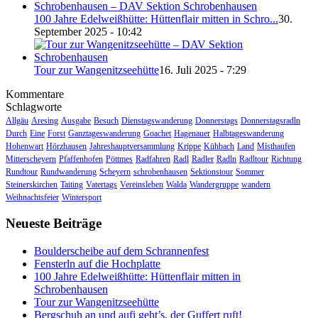
100 Jahre Edelweißhütte: Hüttenflair mitten in Schro...
30.
September 2025 - 10:42
Tour zur Wangenitzseehütte
16. Juli 2025 - 7:29
Kommentare
Schlagworte
Allgäu
Aresing
Ausgabe
Besuch
Dienstagswanderung
Donnerstags
Donnerstagsradln
Durch
Eine
Forst
Ganztageswanderung
Goachet
Hagenauer
Halbtageswanderung
Hohenwart
Hörzhausen
Jahreshauptversammlung
Krippe
Kühbach
Land
Misthaufen
Mitterscheyern
Pfaffenhofen
Pöttmes
Radfahren
Radl
Radler
Radln
Radltour
Richtung
Rundtour
Rundwanderung
Scheyern
schrobenhausen
Sektionstour
Sommer
Steinerskirchen
Taiting
Vatertags
Vereinsleben
Walda
Wandergruppe
wandern
Weihnachtsfeier
Wintersport
Neueste Beiträge
Boulderscheibe auf dem Schrannenfest
Fensterln auf die Hochplatte
100 Jahre Edelweißhütte: Hüttenflair mitten in
Schrobenhausen
Tour zur Wangenitzseehütte
Bergschuh an und aufi geht’s, der Guffert ruft!