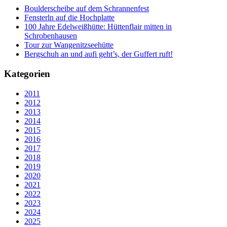
Boulderscheibe auf dem Schrannenfest
Fensterln auf die Hochplatte
100 Jahre Edelweißhütte: Hüttenflair mitten in
Schrobenhausen
Tour zur Wangenitzseehütte
Bergschuh an und aufi geht’s, der Guffert ruft!
Kategorien
2011
2012
2013
2014
2015
2016
2017
2018
2019
2020
2021
2022
2023
2024
2025