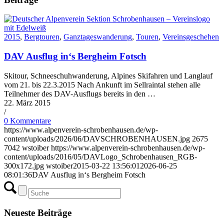
2015
,
Bergtouren
,
Ganztageswanderung
,
Touren
,
Vereinsgeschehen
DAV Ausflug in‘s Bergheim Fotsch
Skitour, Schneeschuhwanderung, Alpines Skifahren und Langlauf
vom 21. bis 22.3.2015 Nach Ankunft im Sellraintal stehen alle
Teilnehmer des DAV-Ausflugs bereits in den …
22. März 2015
/
0 Kommentare
https://www.alpenverein-schrobenhausen.de/wp-
content/uploads/2026/06/DAVSCHROBENHAUSEN.jpg
2675
7042
wstoiber
https://www.alpenverein-schrobenhausen.de/wp-
content/uploads/2016/05/DAVLogo_Schrobenhausen_RGB-
300x172.jpg
wstoiber
2015-03-22 13:56:01
2026-06-25
08:01:36
DAV Ausflug in‘s Bergheim Fotsch
Neueste Beiträge