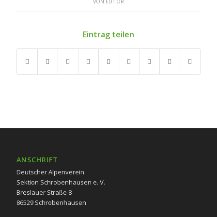
VON
EDITOR
Eintrag teilen
ANSCHRIFT
Deutscher Alpenverein
Sektion Schrobenhausen e. V.
Breslauer Straße 8
86529 Schrobenhausen