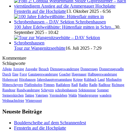
Fensterln auf die Hochplatte
13. Oktober 2025 - 6:56
100 Jahre Edelweißhütte: Hüttenflair mitten in Schro...
30.
September 2025 - 10:42
Tour zur Wangenitzseehütte
16. Juli 2025 - 7:29
Kommentare
Schlagworte
Allgäu
Aresing
Ausgabe
Besuch
Dienstagswanderung
Donnerstags
Donnerstagsradln
Durch
Eine
Forst
Ganztageswanderung
Goachet
Hagenauer
Halbtageswanderung
Hohenwart
Hörzhausen
Jahreshauptversammlung
Krippe
Kühbach
Land
Misthaufen
Mitterscheyern
Pfaffenhofen
Pöttmes
Radfahren
Radl
Radler
Radln
Radltour
Richtung
Rundtour
Rundwanderung
Scheyern
schrobenhausen
Sektionstour
Sommer
Steinerskirchen
Taiting
Vatertags
Vereinsleben
Walda
Wandergruppe
wandern
Weihnachtsfeier
Wintersport
Neueste Beiträge
Boulderscheibe auf dem Schrannenfest
Fensterln auf die Hochplatte