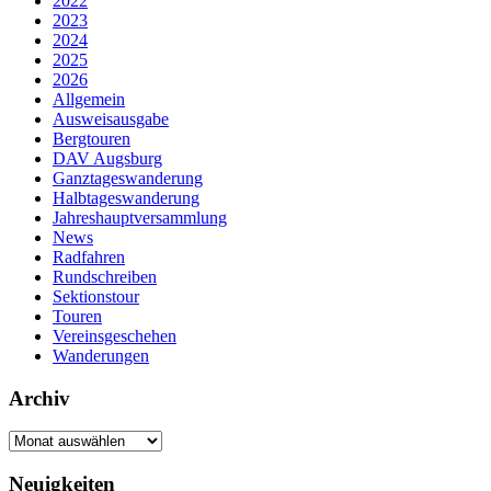
2022
2023
2024
2025
2026
Allgemein
Ausweisausgabe
Bergtouren
DAV Augsburg
Ganztageswanderung
Halbtageswanderung
Jahreshauptversammlung
News
Radfahren
Rundschreiben
Sektionstour
Touren
Vereinsgeschehen
Wanderungen
Archiv
Archiv
Neuigkeiten