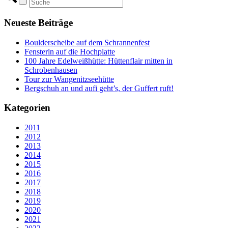
Neueste Beiträge
Boulderscheibe auf dem Schrannenfest
Fensterln auf die Hochplatte
100 Jahre Edelweißhütte: Hüttenflair mitten in
Schrobenhausen
Tour zur Wangenitzseehütte
Bergschuh an und aufi geht’s, der Guffert ruft!
Kategorien
2011
2012
2013
2014
2015
2016
2017
2018
2019
2020
2021