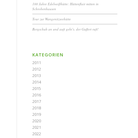
100 Jahre Edelweißhütte: Hüttenflair mitten in
Schrobenhausen
Tour zur Wangenitzseehütte
Bergschuh an und aufi geht’s, der Guffert ruft!
KATEGORIEN
2011
2012
2013
2014
2015
2016
2017
2018
2019
2020
2021
2022