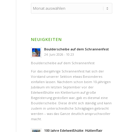
NEUIGKEITEN
Boulderscheibe auf dem Schrannenfest
24. Juni 2026 - 10:23
Boulderscheibe auf dem Schrannenfest
Für das diesjährige Schrannenfest hat sich der
Vorstand unserer Sektion etwas Besonderes
einfallen lassen. Nachdem schon beim 10-jährigen
Jubiläum im letzten September vor der
Edelweißhütte ein Kletterturm auf große
Begeisterung gestoßen war, gab es diesmal eine
Boulderscheibe. Diese dreht sich ständig und kann
zudem in unterschiedliche Schräglagen gebracht
werden – was das Ganze deutlich anspruchsvoller
macht.
100 Jahre Edelweißhütte: Hüttenflair