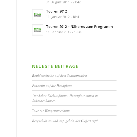
31. August 2011 - 21:42
Touren 2012
11. Januar 2012 - 18:41
Touren 2012 – Näheres zum Programm
11. Februar 2012 - 18:45
NEUESTE BEITRÄGE
Boulderscheibe auf dem Schrannenfest
Fensterln auf die Hochplatte
100 Jahre Edelweißhütte: Hüttenflair mitten in
Schrobenhausen
Tour zur Wangenitzseehütte
Bergschuh an und aufi geht’s, der Guffert ruft!