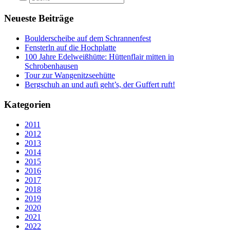
Neueste Beiträge
Boulderscheibe auf dem Schrannenfest
Fensterln auf die Hochplatte
100 Jahre Edelweißhütte: Hüttenflair mitten in
Schrobenhausen
Tour zur Wangenitzseehütte
Bergschuh an und aufi geht’s, der Guffert ruft!
Kategorien
2011
2012
2013
2014
2015
2016
2017
2018
2019
2020
2021
2022