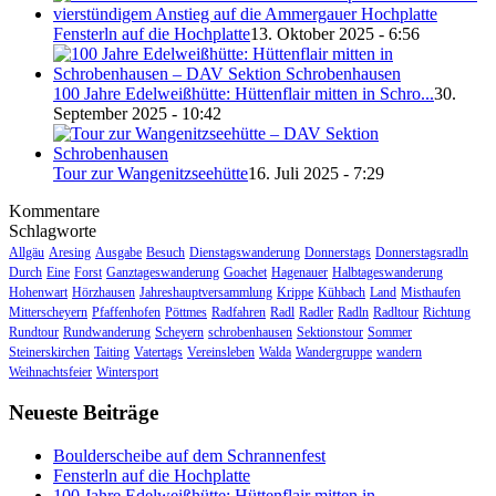
Fensterln auf die Hochplatte
13. Oktober 2025 - 6:56
100 Jahre Edelweißhütte: Hüttenflair mitten in Schro...
30.
September 2025 - 10:42
Tour zur Wangenitzseehütte
16. Juli 2025 - 7:29
Kommentare
Schlagworte
Allgäu
Aresing
Ausgabe
Besuch
Dienstagswanderung
Donnerstags
Donnerstagsradln
Durch
Eine
Forst
Ganztageswanderung
Goachet
Hagenauer
Halbtageswanderung
Hohenwart
Hörzhausen
Jahreshauptversammlung
Krippe
Kühbach
Land
Misthaufen
Mitterscheyern
Pfaffenhofen
Pöttmes
Radfahren
Radl
Radler
Radln
Radltour
Richtung
Rundtour
Rundwanderung
Scheyern
schrobenhausen
Sektionstour
Sommer
Steinerskirchen
Taiting
Vatertags
Vereinsleben
Walda
Wandergruppe
wandern
Weihnachtsfeier
Wintersport
Neueste Beiträge
Boulderscheibe auf dem Schrannenfest
Fensterln auf die Hochplatte
100 Jahre Edelweißhütte: Hüttenflair mitten in