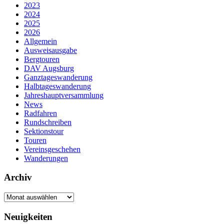
2023
2024
2025
2026
Allgemein
Ausweisausgabe
Bergtouren
DAV Augsburg
Ganztageswanderung
Halbtageswanderung
Jahreshauptversammlung
News
Radfahren
Rundschreiben
Sektionstour
Touren
Vereinsgeschehen
Wanderungen
Archiv
Archiv
Neuigkeiten