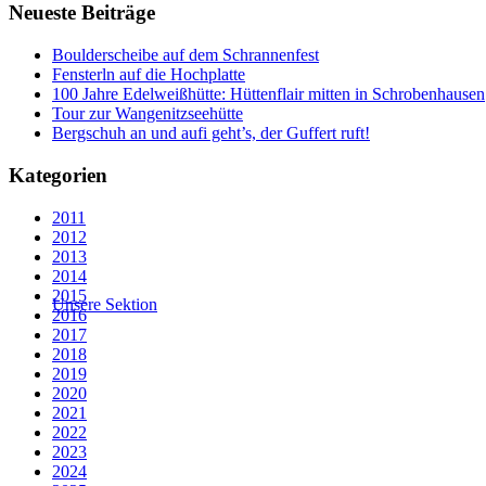
Neueste Beiträge
Boulderscheibe auf dem Schrannenfest
Fensterln auf die Hochplatte
100 Jahre Edelweißhütte: Hüttenflair mitten in Schrobenhausen
Tour zur Wangenitzseehütte
Bergschuh an und aufi geht’s, der Guffert ruft!
Kategorien
2011
2012
2013
2014
2015
Unsere Sektion
2016
2017
2018
2019
2020
2021
2022
2023
2024