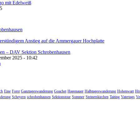
45
ember 2025 - 10:42
ch
Eine
Forst
Ganztageswanderung
Goachet
Hagenauer
Halbtageswanderung
Hohenwart
Hö
derung
Scheyern
schrobenhausen
Sektionstour
Sommer
Steinerskirchen
Taiting
Vatertags
Ve