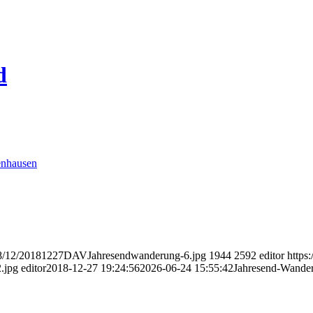
d
018/12/20181227DAVJahresendwanderung-6.jpg
1944
2592
editor
https
.jpg
editor
2018-12-27 19:24:56
2026-06-24 15:55:42
Jahresend-Wande