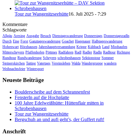
Tour zur Wangenitzseehütte
16. Juli 2025 - 7:29
Kommentare
Schlagworte
Allgäu
Aresing
Ausgabe
Besuch
Dienstagswanderung
Donnerstags
Donnerstagsradln
Durch
Eine
Forst
Ganztageswanderung
Goachet
Hagenauer
Halbtageswanderung
Hohenwart
Hörzhausen
Jahreshauptversammlung
Krippe
Kühbach
Land
Misthaufen
Mitterscheyern
Pfaffenhofen
Pöttmes
Radfahren
Radl
Radler
Radln
Radltour
Richtung
Rundtour
Rundwanderung
Scheyern
schrobenhausen
Sektionstour
Sommer
Steinerskirchen
Taiting
Vatertags
Vereinsleben
Walda
Wandergruppe
wandern
Weihnachtsfeier
Wintersport
Neueste Beiträge
Boulderscheibe auf dem Schrannenfest
Fensterln auf die Hochplatte
100 Jahre Edelweißhütte: Hüttenflair mitten in
Schrobenhausen
Tour zur Wangenitzseehütte
Bergschuh an und aufi geht’s, der Guffert ruft!
Anschrift