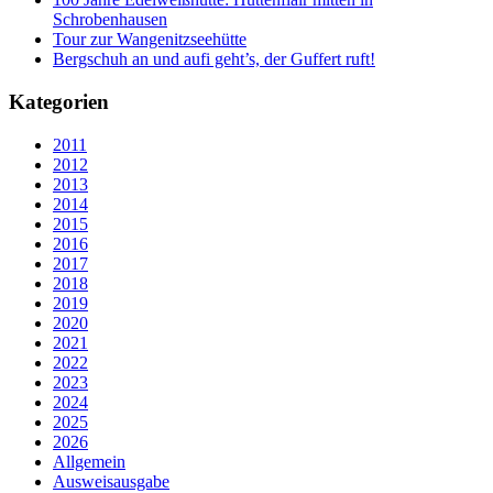
Schrobenhausen
Tour zur Wangenitzseehütte
Bergschuh an und aufi geht’s, der Guffert ruft!
Kategorien
2011
2012
2013
2014
2015
2016
2017
2018
2019
2020
2021
2022
2023
2024
2025
2026
Allgemein
Ausweisausgabe