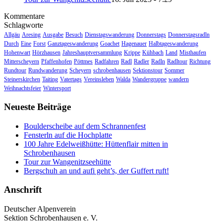
Kommentare
Schlagworte
Allgäu
Aresing
Ausgabe
Besuch
Dienstagswanderung
Donnerstags
Donnerstagsradln
Durch
Eine
Forst
Ganztageswanderung
Goachet
Hagenauer
Halbtageswanderung
Hohenwart
Hörzhausen
Jahreshauptversammlung
Krippe
Kühbach
Land
Misthaufen
Mitterscheyern
Pfaffenhofen
Pöttmes
Radfahren
Radl
Radler
Radln
Radltour
Richtung
Rundtour
Rundwanderung
Scheyern
schrobenhausen
Sektionstour
Sommer
Steinerskirchen
Taiting
Vatertags
Vereinsleben
Walda
Wandergruppe
wandern
Weihnachtsfeier
Wintersport
Neueste Beiträge
Boulderscheibe auf dem Schrannenfest
Fensterln auf die Hochplatte
100 Jahre Edelweißhütte: Hüttenflair mitten in
Schrobenhausen
Tour zur Wangenitzseehütte
Bergschuh an und aufi geht’s, der Guffert ruft!
Anschrift
Deutscher Alpenverein
Sektion Schrobenhausen e. V.