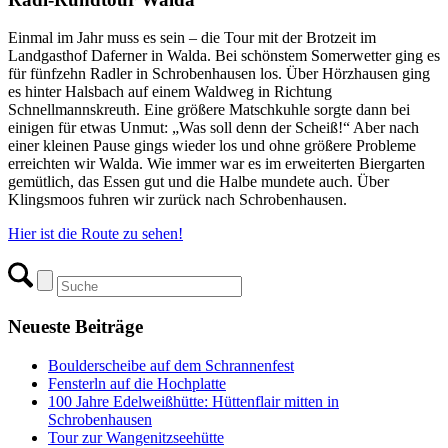
Einmal im Jahr muss es sein – die Tour mit der Brotzeit im
Landgasthof Daferner in Walda. Bei schönstem Somerwetter ging es
für fünfzehn Radler in Schrobenhausen los. Über Hörzhausen ging
es hinter Halsbach auf einem Waldweg in Richtung
Schnellmannskreuth. Eine größere Matschkuhle sorgte dann bei
einigen für etwas Unmut: „Was soll denn der Scheiß!“ Aber nach
einer kleinen Pause gings wieder los und ohne größere Probleme
erreichten wir Walda. Wie immer war es im erweiterten Biergarten
gemütlich, das Essen gut und die Halbe mundete auch. Über
Klingsmoos fuhren wir zurück nach Schrobenhausen.
Hier ist die Route zu sehen!
Neueste Beiträge
Boulderscheibe auf dem Schrannenfest
Fensterln auf die Hochplatte
100 Jahre Edelweißhütte: Hüttenflair mitten in
Schrobenhausen
Tour zur Wangenitzseehütte