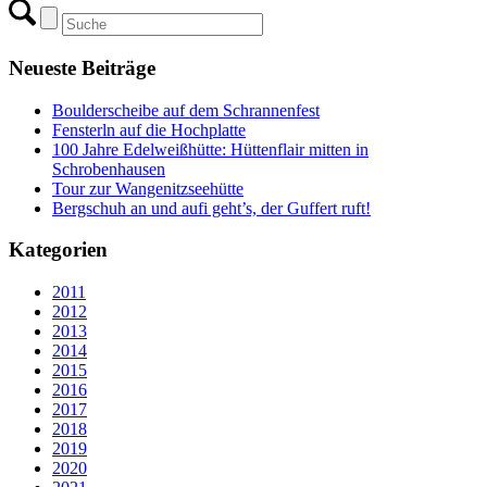
Neueste Beiträge
Boulderscheibe auf dem Schrannenfest
Fensterln auf die Hochplatte
100 Jahre Edelweißhütte: Hüttenflair mitten in
Schrobenhausen
Tour zur Wangenitzseehütte
Bergschuh an und aufi geht’s, der Guffert ruft!
Kategorien
2011
2012
2013
2014
2015
2016
2017
2018
2019
2020