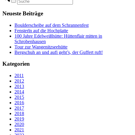
Neueste Beiträge
Boulderscheibe auf dem Schrannenfest
Fensterln auf die Hochplatte
100 Jahre Edelweißhütte: Hüttenflair mitten in
Schrobenhausen
Tour zur Wangenitzseehütte
Bergschuh an und aufi geht’s, der Guffert ruft!
Kategorien
2011
2012
2013
2014
2015
2016
2017
2018
2019
2020
2021