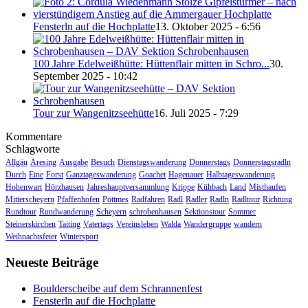
Fensterln auf die Hochplatte
13. Oktober 2025 - 6:56
100 Jahre Edelweißhütte: Hüttenflair mitten in Schro...
30.
September 2025 - 10:42
Tour zur Wangenitzseehütte
16. Juli 2025 - 7:29
Kommentare
Schlagworte
Allgäu
Aresing
Ausgabe
Besuch
Dienstagswanderung
Donnerstags
Donnerstagsradln
Durch
Eine
Forst
Ganztageswanderung
Goachet
Hagenauer
Halbtageswanderung
Hohenwart
Hörzhausen
Jahreshauptversammlung
Krippe
Kühbach
Land
Misthaufen
Mitterscheyern
Pfaffenhofen
Pöttmes
Radfahren
Radl
Radler
Radln
Radltour
Richtung
Rundtour
Rundwanderung
Scheyern
schrobenhausen
Sektionstour
Sommer
Steinerskirchen
Taiting
Vatertags
Vereinsleben
Walda
Wandergruppe
wandern
Weihnachtsfeier
Wintersport
Neueste Beiträge
Boulderscheibe auf dem Schrannenfest
Fensterln auf die Hochplatte