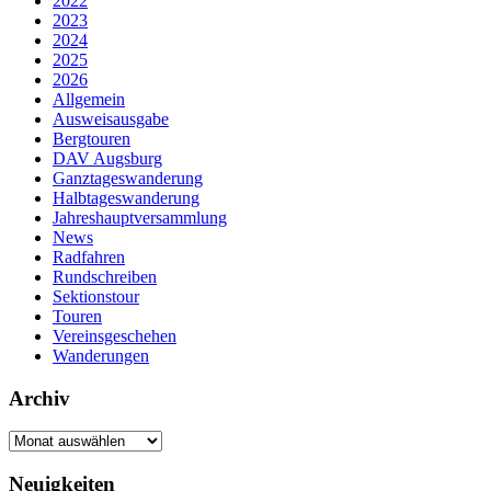
2022
2023
2024
2025
2026
Allgemein
Ausweisausgabe
Bergtouren
DAV Augsburg
Ganztageswanderung
Halbtageswanderung
Jahreshauptversammlung
News
Radfahren
Rundschreiben
Sektionstour
Touren
Vereinsgeschehen
Wanderungen
Archiv
Archiv
Neuigkeiten